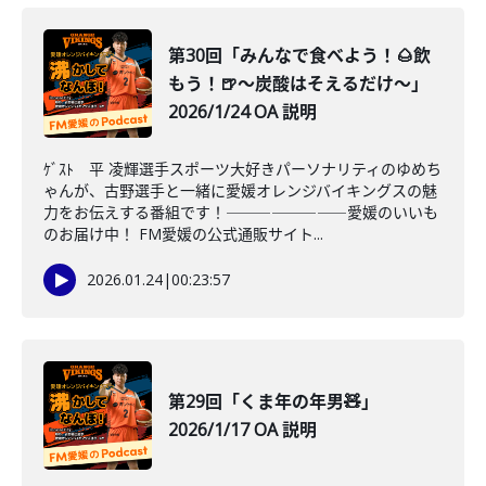
第30回「みんなで食べよう！🌰飲
もう！🍺～炭酸はそえるだけ～」
2026/1/24 OA 説明
ｹﾞｽﾄ 平 凌輝選手スポーツ大好きパーソナリティのゆめち
ゃんが、古野選手と一緒に愛媛オレンジバイキングスの魅
力をお伝えする番組です！――――――――愛媛のいいも
のお届け中！ FM愛媛の公式通販サイト...
2026.01.24
|
00:23:57
第29回「くま年の年男🧸」
2026/1/17 OA 説明