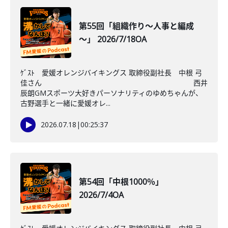
第55回「組織作り～人事と編成
～」 2026/7/18OA
ｹﾞｽﾄ 愛媛オレンジバイキングス 取締役副社長 中根 弓
佳さん 西井
辰朗GMスポーツ大好きパーソナリティのゆめちゃんが、
古野選手と一緒に愛媛オレ...
2026.07.18
|
00:25:37
第54回「中根1000％」
2026/7/4OA