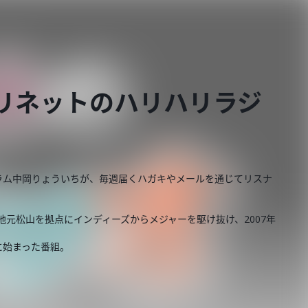
リネットのハリハリラジ
ラム中岡りょういちが、毎週届くハガキやメールを通じてリスナ
地元松山を拠点にインディーズからメジャーを駆け抜け、2007年
に始まった番組。