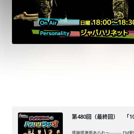
第480回（最終回） 「10
感謝感激雨あられ～-------- 