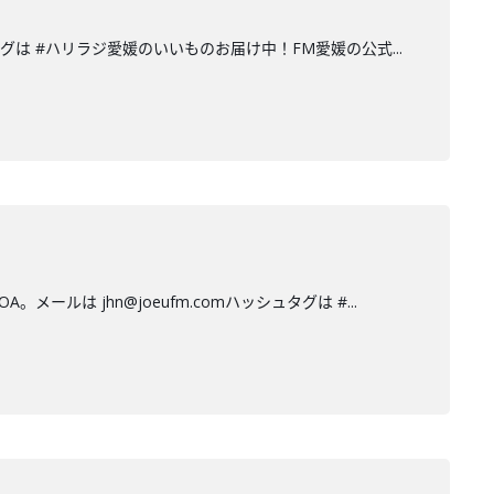
ッシュタグは #ハリラジ愛媛のいいものお届け中！FM愛媛の公式...
メールは jhn@joeufm.comハッシュタグは #...