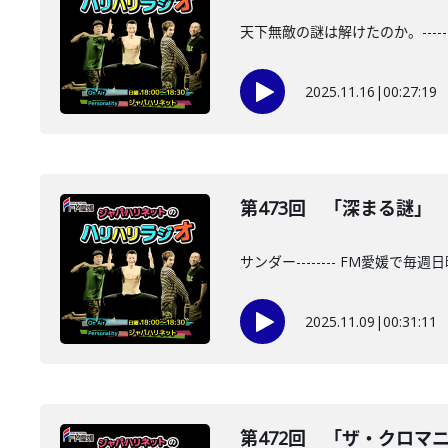
天下無敵の謎は解けたのか。-----
2025.11.16
|
00:27:19
第473回 「深まる謎」 202
サンダー-------- FM愛媛で毎
2025.11.09
|
00:31:11
第472回 「ザ・クロマニヨ