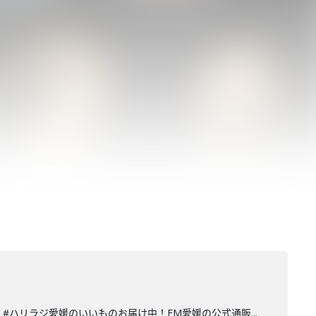
ュタグは #ハリラジ愛媛のいいものお届け中！FM愛媛の公式通販...