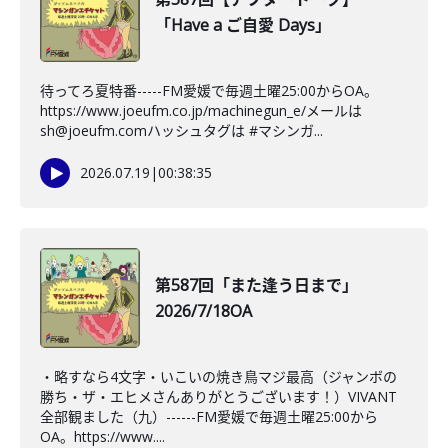
「Have a ご自愛 Days」
待ってろ夏特番-----FM愛媛で毎週土曜25:00からOA。
https://www.joeufm.co.jp/machinegun_e/メールは
sh@joeufm.comハッシュタグは #マシンガ...
2026.07.19
|
00:38:35
第587回「また逢う日まで」
2026/7/18OA
・略すなら4文字・いこいの焼き鳥マジ最高（ジャンボの
勝ち・ザ・エヒメさんありがとうございます！）VIVANT
全部観ました（九）------FM愛媛で毎週土曜25:00から
OA。https://www....