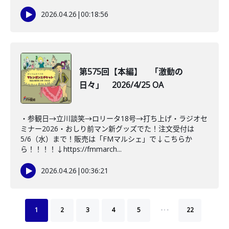
2026.04.26
|
00:18:56
第575回【本編】 「激動の
日々」 2026/4/25 OA
・参観日→立川談笑→ロリータ18号→打ち上げ・ラジオセ
ミナー2026・おしり前マン新グッズでた！注文受付は
5/6（水）まで！販売は「FMマルシェ」で↓こちらか
ら！！！！↓https://fmmarch...
2026.04.26
|
00:36:21
…
1
2
3
4
5
22