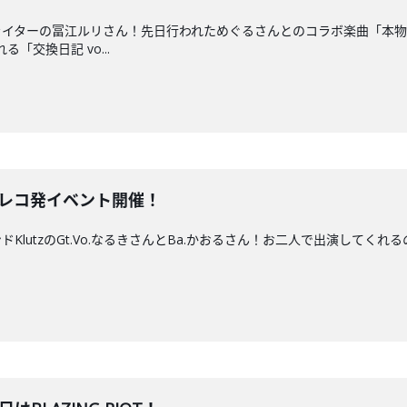
イターの冨江ルリさん！先日行われためぐるさんとのコラボ楽曲「本物
る「交換日記 vo...
ス＆レコ発イベント開催！
lutzのGt.Vo.なるきさんとBa.かおるさん！お二人で出演してくれる