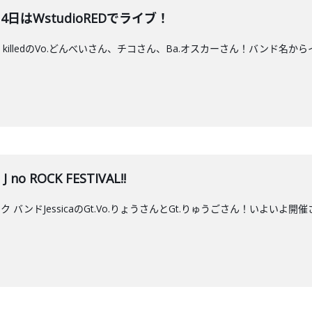
】６月14日はWstudioREDでライブ！
r be killedのVo.どんべいさん、チコさん、Ba.オスカーさん！バ
 no ROCK FESTIVAL!!
ドJessicaのGt.Vo.りょうさんとGt.りゅうごさん！いよいよ開催される「