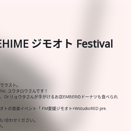
HIME ジモオト Festival
今週でラスト。
t.Cho. ユウタロウさんです！
ろん、Dr.リョウタさんが手がけるお店EMBERのドーナツも食べられ
トの音楽イベント「 FM愛媛ジモオト×WstudioRED pre.
問い合わせください。
い。