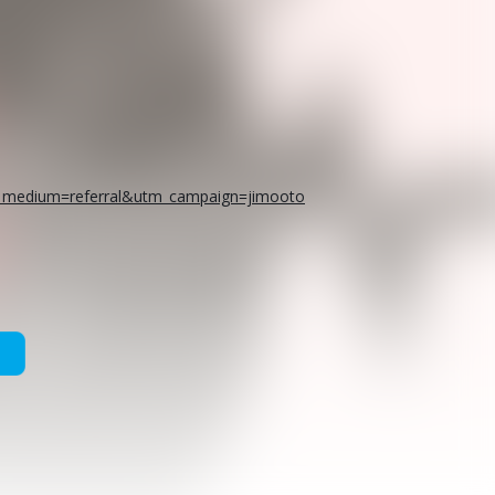
m_medium=referral&utm_campaign=jimooto