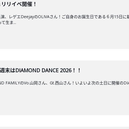
ス＆リリイベ開催！
、レゲエDeejayのOLIVAさん！ご自身のお誕生日である６月15日に
生ま...
今週末はDIAMOND DANCE 2026！！
 FAMILYのVo.山岡さん、Gt.西山さん！いよいよ次の土日に開催のDIAMON