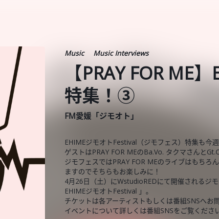
Music
Music Interviews
【PRAY FOR ME】E
特集！③
FM愛媛「ジモオト」
EHIMEジモオトFestival（ジモフェス）特集も
ゲストはPRAY FOR MEのBa.Vo. タクマさんとG
ジモフェスではPRAY FOR MEのライブはもち
ますのでそちらもお楽しみに！
4月26日（土）にWstudioREDにて開催されるジモオ
EHIMEジモオトFestival 」。
チケットは各アーティストもしくは番組SNSへお
イベントについて詳しくは番組SNSをご覧くださ