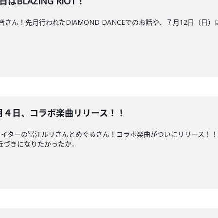
日はBLAZING RIOT！
皆さん！先月行われたDIAMOND DANCEでのお話や、７月12日（日）にDou
月４日、コラボ楽曲リリース！！
ライターの冨江ルリさんとめぐるさん！コラボ楽曲がついにリリース！
づきになりたかったか...