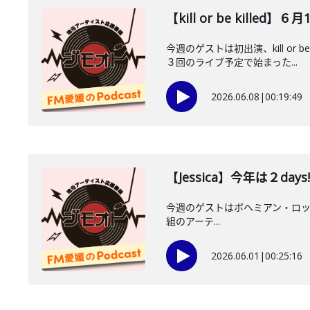
【kill or be killed
今週のゲストは初出演、kill o
３回のライブ予定で始まった...
2026.06.08
|
00:19:49
【Jessica】今年は２days! J
今週のゲストはボヘミアン・ロック バン
組のアーテ...
2026.06.01
|
00:25:16