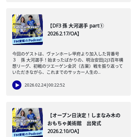
【DF3 孫 大河選手 part①
2026.2.17/OA】
今回のゲストは、ヴァンホーレ甲府より加入した背番号
３ 孫 大河選手！始まったばかりの、明治安田J2J3百年構
想リーグ、初戦のツエーゲン金沢（古巣）戦を振り返って
いただきながら、これまでのサッカー人生の...
2026.02.24
|
00:22:52
【オープン日決定！しまなみ木の
おもちゃ美術館 出発式
2026.2.10/OA】