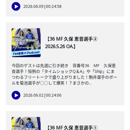
2026.06.09
|
00:24:58
【36 MF 久保 恵音選手②
2026.5.26 OA.】
今回のゲストは先週に引き続き 背番号36 MF 久保恵
音選手！恒例の「タイムショックQ＆A」や「Ship」にま
つわるフリートークで盛り上がりました！駒井選手のボー
ルを菊池選手が○○して爆笑！？まさかの...
2026.06.02
|
00:24:06
【36 MF 久保 恵音選手①