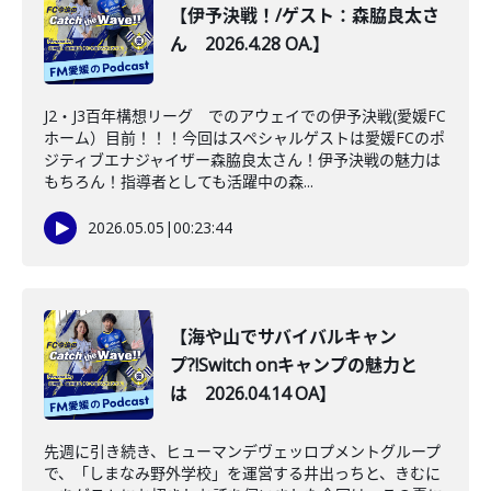
【伊予決戦！/ゲスト：森脇良太さ
ん 2026.4.28 OA.】
J2・J3百年構想リーグ でのアウェイでの伊予決戦(愛媛FC
ホーム）目前！！！今回はスペシャルゲストは愛媛FCのポ
ジティブエナジャイザー森脇良太さん！伊予決戦の魅力は
もちろん！指導者としても活躍中の森...
2026.05.05
|
00:23:44
【海や山でサバイバルキャン
プ?!Switch onキャンプの魅力と
は 2026.04.14 OA】
先週に引き続き、ヒューマンデヴェッロプメントグループ
で、「しまなみ野外学校」を運営する井出っちと、きむに