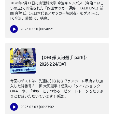
2026年2月11日に山理科大学 今治キャンパス（今治市いこ
いの丘)で開催された『四国サッカー遍路 TALK LIVE』前
園 真聖 氏（元日本代表／サッカー解説者）をゲストに、
FC今治、愛媛FC、徳島...
2026.03.10
|
00:40:21
【DF3 孫 大河選手 part②
2026.2.24/OA】
今回のゲストは、先週に引き続きヴァンホーレ甲府より加
入した背番号３ 孫 大河選手！恒例の「タイムショック
Q&A」や、「ship」にまつわるエピソードトークもたっぷ
りとお話いただいています！孫選...
2026.03.03
|
00:23:02