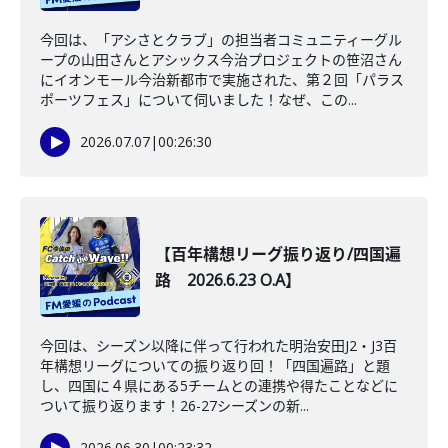
今回は、「アシさとクラブ」の担当者コミュニティーグル
ープの山田さんとアシックス今治プロジェクトの笹沼さん
にイオンモール今治新都市で実施された、第２回「パラス
ポーツフェス」について伺いました！なぜ、この...
2026.07.07
|
00:26:30
【百年構想リーグ振り返り/四国遍
路 2026.6.23 O.A】
今回は、シーズン以降に伴って行われた明治安田J2・J3百
年構想リーグについての振り返り回！「四国遍路」と題
し、四国に４県にある5チームとの連携や得たことなどに
ついて振り返ります！26-27シーズンの新...
2026.06.30
|
00:23:32