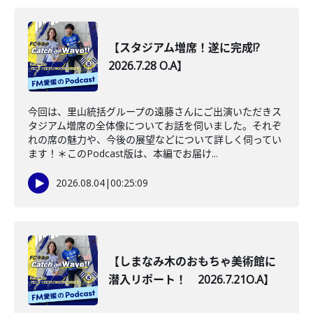
【スタジアム増席！遂に完成!?
2026.7.28 O.A】
今回は、里山統括グループの遠藤さんにご出演いただきス
タジアム増席の全体像についてお話を伺いました。それぞ
れの席の魅力や、今後の展望などについて詳しく伺ってい
ます！＊このPodcast版は、本編でお届け...
2026.08.04
|
00:25:09
【しまなみ木のおもちゃ美術館に
潜入リポート！ 2026.7.21O.A】