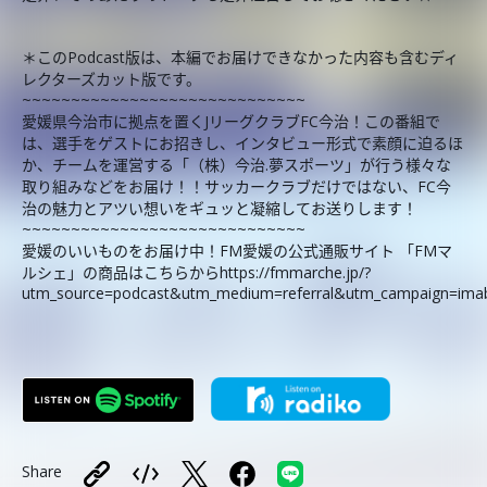
＊このPodcast版は、本編でお届けできなかった内容も含むディ
レクターズカット版です。
~~~~~~~~~~~~~~~~~~~~~~~~~~~~~
愛媛県今治市に拠点を置くJリーグクラブFC今治！この番組で
は、選手をゲストにお招きし、インタビュー形式で素顔に迫るほ
か、チームを運営する「（株）今治.夢スポーツ」が行う様々な
取り組みなどをお届け！！サッカークラブだけではない、FC今
治の魅力とアツい想いをギュッと凝縮してお送りします！
~~~~~~~~~~~~~~~~~~~~~~~~~~~~~
愛媛のいいものをお届け中！FM愛媛の公式通販サイト 「FMマ
ルシェ」の商品はこちらからhttps://fmmarche.jp/?
utm_source=podcast&utm_medium=referral&utm_campaign=imab
Share