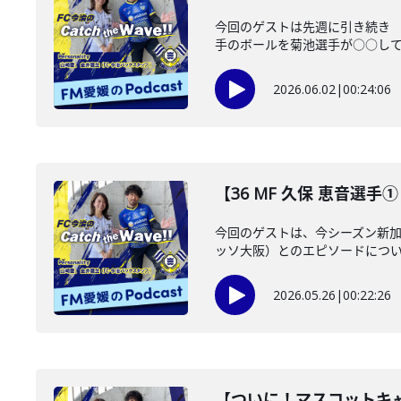
今回のゲストは先週に引き続き 
手のボールを菊池選手が○○して爆
2026.06.02
|
00:24:06
【36 MF 久保 恵音選手① 2
今回のゲストは、今シーズン新加
ッソ大阪）とのエピソードについて
2026.05.26
|
00:22:26
【ついに！マスコットキャラ