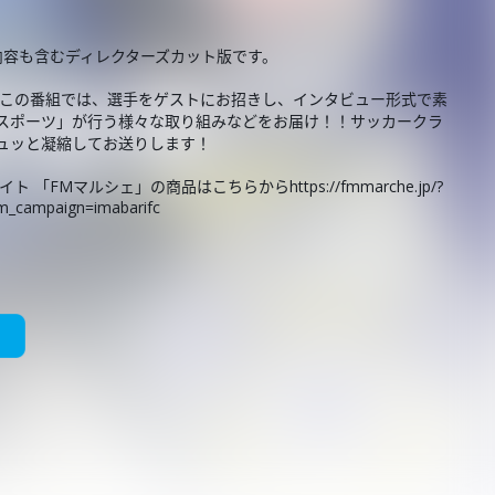
た内容も含むディレクターズカット版です。
！この番組では、選手をゲストにお招きし、インタビュー形式で素
夢スポーツ」が行う様々な取り組みなどをお届け！！サッカークラ
ュッと凝縮してお送りします！
Mマルシェ」の商品はこちらからhttps://fmmarche.jp/?
m_campaign=imabarifc