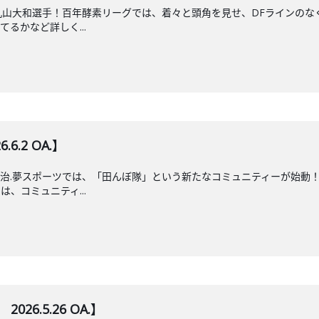
F 丸山大和選手！百年酵素リーグでは、着々と頭角を見せ、DFラインの
るかなど詳しく...
.2 OA.】
)今治.夢スポーツでは、「田んぼ隊」という新たなコミュニティーが始
、コミュニティ...
026.5.26 OA.】