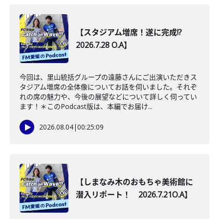
【スタジアム増席！遂に完成!?
2026.7.28 O.A】
今回は、里山統括グループの遠藤さんにご出演いただきス
タジアム増席の全体像についてお話を伺いました。それぞ
れの席の魅力や、今後の展望などについて詳しく伺ってい
ます！＊このPodcast版は、本編でお届け...
2026.08.04
|
00:25:09
【しまなみ木のおもちゃ美術館に
潜入リポート！ 2026.7.21O.A】