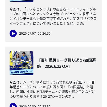
今回は、「アシさとクラブ」の担当者コミュニティーグル
ープの山田さんとアシックス今治プロジェクトの笹沼さん
にイオンモール今治新都市で実施された、第２回「パラス
ポーツフェス」について伺いました！なぜ、この...
2026.07.07
|
00:26:30
【百年構想リーグ振り返り/四国遍
路 2026.6.23 O.A】
今回は、シーズン以降に伴って行われた明治安田J2・J3百
年構想リーグについての振り返り回！「四国遍路」と題
し、四国に４県にある5チームとの連携や得たことなどに
ついて振り返ります！26-27シーズンの新...
2026.06.30
|
00:23:32