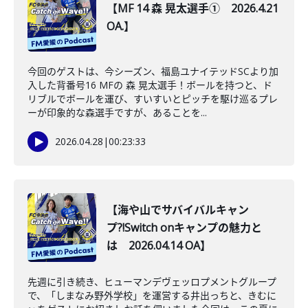
【MF 14 森 晃太選手① 2026.4.21
OA.】
今回のゲストは、今シーズン、福島ユナイテッドSCより加
入した背番号16 MFの 森 晃太選手！ボールを持つと、ド
リブルでボールを運び、すいすいとピッチを駆け巡るプレ
ーが印象的な森選手ですが、あることを...
2026.04.28
|
00:23:33
【海や山でサバイバルキャン
プ?!Switch onキャンプの魅力と
は 2026.04.14 OA】
先週に引き続き、ヒューマンデヴェッロプメントグループ
で、「しまなみ野外学校」を運営する井出っちと、きむに