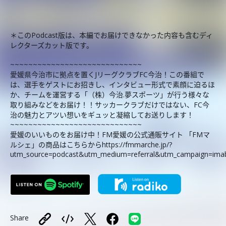
＊このPodcast版は、本編でお届けできなかった内容も含むディ
レクターズカット版です。
~~~~~~~~~~~~~~~~~~~~~~~~~~~~~
愛媛県今治市に拠点を置くJリーグクラブFC今治！この番組で
は、選手をゲストにお招きし、インタビュー形式で素顔に迫るほ
か、チームを運営する「（株）今治.夢スポーツ」が行う様々な
取り組みなどをお届け！！サッカークラブだけではない、FC今
治の魅力とアツい想いをギュッと凝縮してお送りします！
~~~~~~~~~~~~~~~~~~~~~~~~~~~~~
愛媛のいいものをお届け中！FM愛媛の公式通販サイト 「FMマ
ルシェ」の商品はこちらからhttps://fmmarche.jp/?
utm_source=podcast&utm_medium=referral&utm_campaign=imab
Share