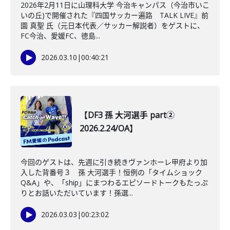
2026年2月11日に山理科大学 今治キャンパス（今治市いこ
いの丘)で開催された『四国サッカー遍路 TALK LIVE』前
園 真聖 氏（元日本代表／サッカー解説者）をゲストに、
FC今治、愛媛FC、徳島...
2026.03.10
|
00:40:21
【DF3 孫 大河選手 part②
2026.2.24/OA】
今回のゲストは、先週に引き続きヴァンホーレ甲府より加
入した背番号３ 孫 大河選手！恒例の「タイムショック
Q&A」や、「ship」にまつわるエピソードトークもたっぷ
りとお話いただいています！孫選...
2026.03.03
|
00:23:02