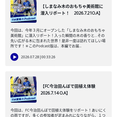
【しまなみ木のおもちゃ美術館に
潜入リポート！ 2026.7.21O.A】
今回は、今年３月にオープンした「しまなみ木のおもちゃ
美術館」に潜入リポート！入った瞬間の木の香りと…その
先い広がる木に包まれた世界！是非一度は訪れてほしい場
所です！＊このPodcast版は、本編でお届...
2026.07.28
|
00:33:26
【FC今治田んぼで田植え体験
2026.7.14 O.A】
今回は、FC今治田んぼで田植え体験をリポート！あいにく
の雨ですが、多くの参加者が泥まみれになりながら、１つ