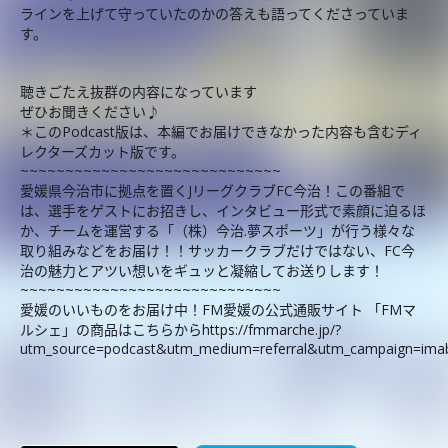
ラインを上げて守っていたのかの答えも語ってくださっていま
す。
聴きごたえ抜群の内容になっています
ぜひお聞きください♪
＊このPodcast版は、本編でお届けできなかった内容も含むディ
レクターズカット版です。
~~~~~~~~~~~~~~~~~~~~~~~~~~~~~
愛媛県今治市に拠点を置くJリーグクラブFC今治！この番組で
は、選手をゲストにお招きし、インタビュー形式で素顔に迫るほ
か、チームを運営する「（株）今治.夢スポーツ」が行う様々な
取り組みなどをお届け！！サッカークラブだけではない、FC今
治の魅力とアツい想いをギュッと凝縮してお送りします！
~~~~~~~~~~~~~~~~~~~~~~~~~~~~~
愛媛のいいものをお届け中！FM愛媛の公式通販サイト 「FMマ
ルシェ」の商品はこちらからhttps://fmmarche.jp/?
utm_source=podcast&utm_medium=referral&utm_campaign=imab