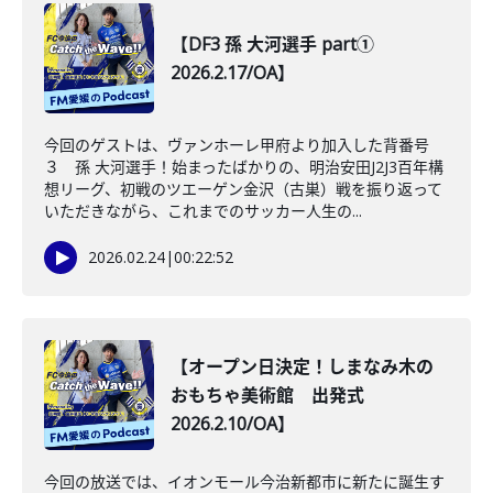
【DF3 孫 大河選手 part①
2026.2.17/OA】
今回のゲストは、ヴァンホーレ甲府より加入した背番号
３ 孫 大河選手！始まったばかりの、明治安田J2J3百年構
想リーグ、初戦のツエーゲン金沢（古巣）戦を振り返って
いただきながら、これまでのサッカー人生の...
2026.02.24
|
00:22:52
【オープン日決定！しまなみ木の
おもちゃ美術館 出発式
2026.2.10/OA】
今回の放送では、イオンモール今治新都市に新たに誕生す