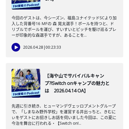
今回のゲストは、今シーズン、福島ユナイテッドSCより加
入した背番号16 MFの 森 晃太選手！ボールを持つと、ド
リブルでボールを運び、すいすいとピッチを駆け巡るプレ
ーが印象的な森選手ですが、あることを...
2026.04.28
|
00:23:33
【海や山でサバイバルキャン
プ?!Switch onキャンプの魅力と
は 2026.04.14 OA】
先週に引き続き、ヒューマンデヴェッロプメントグループ
で、「しまなみ野外学校」を運営する井出っちと、きむに
ぃをゲストにお招きしお話を伺いました今回は、この夏に
今治を舞台に行われる・【Switch on!...