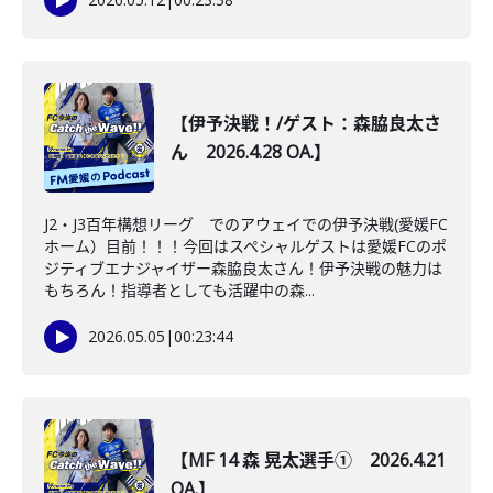
【伊予決戦！/ゲスト：森脇良太さ
ん 2026.4.28 OA.】
J2・J3百年構想リーグ でのアウェイでの伊予決戦(愛媛FC
ホーム）目前！！！今回はスペシャルゲストは愛媛FCのポ
ジティブエナジャイザー森脇良太さん！伊予決戦の魅力は
もちろん！指導者としても活躍中の森...
2026.05.05
|
00:23:44
【MF 14 森 晃太選手① 2026.4.21
OA.】