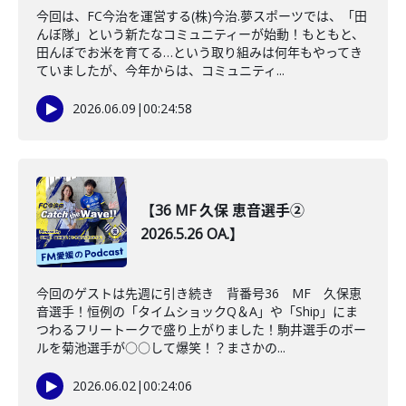
今回は、FC今治を運営する(株)今治.夢スポーツでは、「田
んぼ隊」という新たなコミュニティーが始動！もともと、
田んぼでお米を育てる…という取り組みは何年もやってき
ていましたが、今年からは、コミュニティ...
2026.06.09
|
00:24:58
【36 MF 久保 恵音選手②
2026.5.26 OA.】
今回のゲストは先週に引き続き 背番号36 MF 久保恵
音選手！恒例の「タイムショックQ＆A」や「Ship」にま
つわるフリートークで盛り上がりました！駒井選手のボー
ルを菊池選手が○○して爆笑！？まさかの...
2026.06.02
|
00:24:06